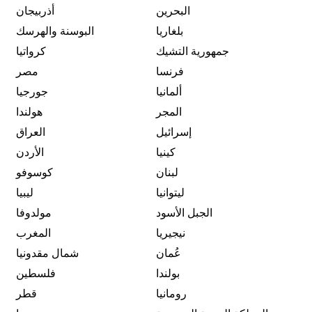
البحرين
أذربيجان
بلغاريا
البوسنة والهرسك
جمهورية التشيك
كرواتيا
فرنسا
مصر
ألمانيا
جورجيا
المجر
هولندا
إسرائيل
العراق
كينيا
الأردن
لبنان
كوسوفو
ليتوانيا
ليبيا
الجبل الأسود
مولدوفا
نيجيريا
المغرب
عُمان
شمال مقدونيا
بولندا
فلسطين
رومانيا
قطر