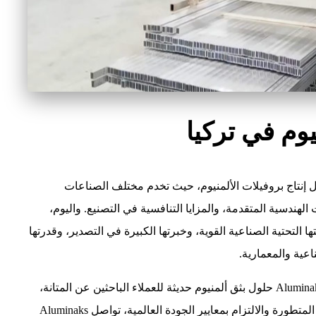
يوم في تركيا
 إنتاج بروفيلات الألمنيوم، حيث تخدم مختلف الصناعات
الهندسية المتقدمة، والمزايا التنافسية في التصنيع. واليوم،
ا التحتية الصناعية القوية، وخبرتها الكبيرة في التصدير، وقدرتها
عية والمعمارية.
بصفتها مصنعًا محترفًا لبروفيلات الألمنيوم في تركيا، تقدم Aluminaks حلول بثق ألمنيوم حديثة للعملاء الباحثين عن المتانة،
والدقة، والجمال، والأداء طويل الأمد. وبفضل تقنيات التصنيع المتطورة والالتزام بمعايير الجودة العالمية، تواصل Aluminaks